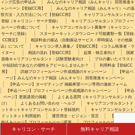
ィング広告の申込み
みんなのキャリア相談（みんキャリ） 回答推進キ
ャンペーン【登録CC用】
みんなのキャリア相談（みんキャリ）への返
答方法・入力方法について【登録CC用】
キャリアコンサルタントのご
登録（キャリコン・サーチ登録）
キャリアコンサルタントプロフィー
ルページ作成について
キャリアコンサルタント募集中（キャリコン・
サーチに登録）
スターターキット／ダウンロード可能書類一覧【登録
CC限定】
相談料金の振込（自動振込サービス・即時振込・その他振
込）について
キャリコン求人募集／【登録CC用】（コラム執筆者・ラ
イター）
相談の流れ【登録CC用】
起業・独立者向け
国家
資格キャリアコンサルタント・試験受験者向け
プロの書いたイラスト
や似顔絵であなたの個性をアピールしませんか？
利用料金【登録CC
用】
詳細プロフィールページ作成感謝のキャンペーン
【申込ペ
ージ】みんなのキャリア相談（みんキャリ） 回答推進キャンペーン
【申込ページ】ターゲティング 掲載希望ページ専用の連絡フォーム
【申込ページ】プロフィールページ作成感謝のキャンペーン
【申込
ページ】更新講習の掲載
よくある質問（キャリアコンサルタント向
け）
よくあるお問い合わせ・ヘルプ
キャリアコンサルタントド
ットネットキャリアコンサルタント登録規約
キャリアコンサルタント
ドットネット利用規約
運営理念・ビジョン・宣言
【料金支払後
申込みページ】プロフィールページ変更
プロフィールページ変更（退
会・削除含む）について【登録CC用】
総合問い合わせ
サイトマ
キャリコン・サーチ
無料キャリア相談
ップ