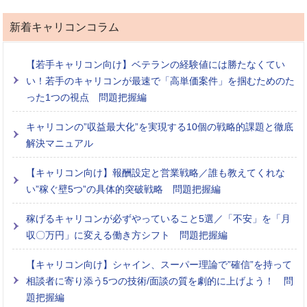
新着キャリコンコラム
【若手キャリコン向け】ベテランの経験値には勝たなくてい
い！若手のキャリコンが最速で「高単価案件」を掴むためのた
った1つの視点 問題把握編
キャリコンの”収益最大化”を実現する10個の戦略的課題と徹底
解決マニュアル
【キャリコン向け】報酬設定と営業戦略／誰も教えてくれな
い”稼ぐ壁5つ”の具体的突破戦略 問題把握編
稼げるキャリコンが必ずやっていること5選／「不安」を「月
収〇万円」に変える働き方シフト 問題把握編
【キャリコン向け】シャイン、スーパー理論で”確信”を持って
相談者に寄り添う5つの技術/面談の質を劇的に上げよう！ 問
題把握編