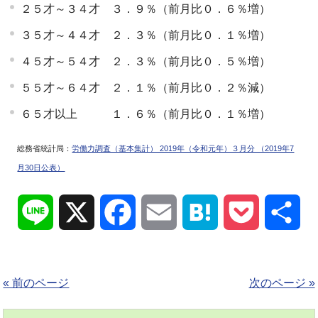
２５才～３４才 ３．９％（前月比０．６％増）
３５才～４４才 ２．３％（前月比０．１％増）
４５才～５４才 ２．３％（前月比０．５％増）
５５才～６４才 ２．１％（前月比０．２％減）
６５才以上 １．６％（前月比０．１％増）
総務省統計局：
労働力調査（基本集計） 2019年（令和元年）３月分 （2019年7
月30日公表）
Line
X
Facebook
Email
Hatena
Pocket
共
有
« 前のページ
次のページ »