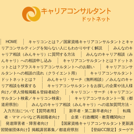
HOME
キャリコンとは？／国家資格キャリアコンサルタントとキャ
リアコンサルティングを知らない人にもわかりやすく解説
みんなのキ
ャリア相談（みんキャリ）に質問する方法
みんなのキャリア相談（み
んキャリ）への相談申し込み
キャリアコンサルタントとは？ドットネ
ットとは？プラスキャリアコンサルタントへのお願い
キャリアコンサ
ルタントへの相談の流れ（クライエント用）
キャリアコンサルタント
ドットネットとは？
みんキャリ・サーチ（無料相談）／みんなのキャ
リア相談を検索する
キャリアコンサルタントをお探しの企業や法人様
向け／求人情報掲載＆登録者紹介
キャリコン・サーチ（キャリアコン
サルタント検索／キャリコン検索）
キャリアコンサルタント一覧（都
道府県別）
みんなのキャリア相談（みんキャリ）への追加質問方法・
入力方法について【質問者用】
新卒者・第二新卒者向け
転職
者・ママ パパなど再就職者向け
企業・行政機関・教育機関向け
発達障害者・障害者向け
【国家資格キャリアコンサルタント更新講
習開催団体向け】掲載講習募集／都道府県別
【登録CC限定】ターゲテ