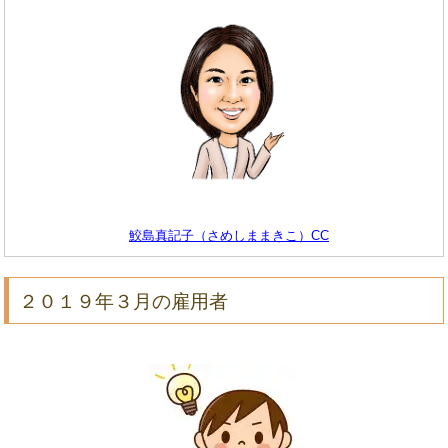
鮫島真記子（さめしままきこ）CC
２０１９年３月の雇用者