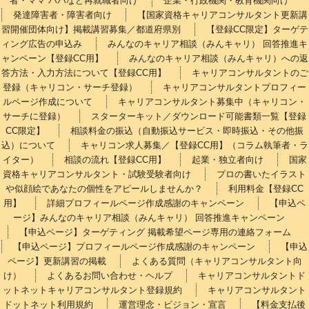
者・ママ パパなど再就職者向け
企業・行政機関・教育機関向け
発達障害者・障害者向け
【国家資格キャリアコンサルタント更新講
習開催団体向け】掲載講習募集／都道府県別
【登録CC限定】ターゲテ
ィング広告の申込み
みんなのキャリア相談（みんキャリ） 回答推進キ
ャンペーン【登録CC用】
みんなのキャリア相談（みんキャリ）への返
答方法・入力方法について【登録CC用】
キャリアコンサルタントのご
登録（キャリコン・サーチ登録）
キャリアコンサルタントプロフィー
ルページ作成について
キャリアコンサルタント募集中（キャリコン・
サーチに登録）
スターターキット／ダウンロード可能書類一覧【登録
CC限定】
相談料金の振込（自動振込サービス・即時振込・その他振
込）について
キャリコン求人募集／【登録CC用】（コラム執筆者・ラ
イター）
相談の流れ【登録CC用】
起業・独立者向け
国家
資格キャリアコンサルタント・試験受験者向け
プロの書いたイラスト
や似顔絵であなたの個性をアピールしませんか？
利用料金【登録CC
用】
詳細プロフィールページ作成感謝のキャンペーン
【申込ペ
ージ】みんなのキャリア相談（みんキャリ） 回答推進キャンペーン
【申込ページ】ターゲティング 掲載希望ページ専用の連絡フォーム
【申込ページ】プロフィールページ作成感謝のキャンペーン
【申込
ページ】更新講習の掲載
よくある質問（キャリアコンサルタント向
け）
よくあるお問い合わせ・ヘルプ
キャリアコンサルタントド
ットネットキャリアコンサルタント登録規約
キャリアコンサルタント
ドットネット利用規約
運営理念・ビジョン・宣言
【料金支払後