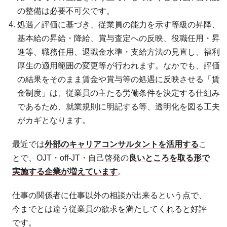
の整備は必要不可欠です。
処遇／評価に基づき、従業員の能力を示す等級の昇降、
基本給の昇給・降給、賞与査定への反映、役職任用・昇
進等、職務任用、退職金水準・支給方法の見直し、福利
厚生の適用範囲の変更等が行われます。なかでも、評価
の結果をそのまま賃金や賞与等の処遇に反映させる「賃
金制度」は、従業員の主たる労働条件を決定する仕組み
であるため、就業規則に明記する等、透明化を図る工夫
がカギとなります。
最近では
外部のキャリアコンサルタントを活用する
こ
とで、OJT・off-JT・自己啓発の
良いところを取る形で
実施する企業が増えています
。
仕事の関係者に仕事以外の相談が出来るという点で、
今までとは違う従業員の欲求を満たしてくれると好評
です。