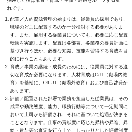
採用した後は配置・育成・評価・処遇をループする流
れです。
配置／人的資源管理の始まりは、従業員の採用であり、
職場のどこに配置するのか十分検討する必要がありま
す。また、雇用する従業員についても、必要に応じ配置
転換を実施します。配置は各部署、各業務の要員計画に
基づき行うほか、必要な知識、技能を習得する育成を目
的に行うこともあります。
育成／事業の継続・成長のためには、従業員に対する適
切な育成が必要になります。人材育成はOJT（職場内教
育）を基軸に、Off–JT（職場外教育）および自己啓発が
あります。
評価／配置された部署で業務を担当した従業員は、その
成果や勤務態度、能力、職務行動等について一定期間に
おいて上司から評価され、それに基づいて処遇が決まる
こととなります。仕事の貢献度に応じた昇格や昇進、昇
給・賞与等の査定を行う上で、しっかりとした評価制度