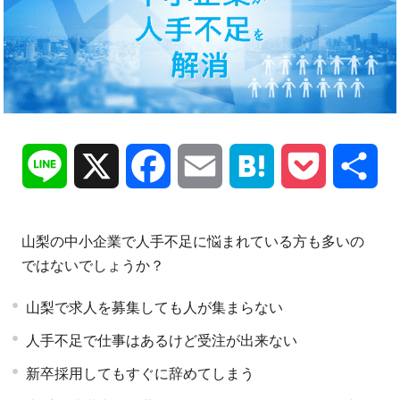
Line
X
Facebook
Email
Hatena
Pocket
共
有
山梨の中小企業で人手不足に悩まれている方も多いの
ではないでしょうか？
山梨で求人を募集しても人が集まらない
人手不足で仕事はあるけど受注が出来ない
新卒採用してもすぐに辞めてしまう