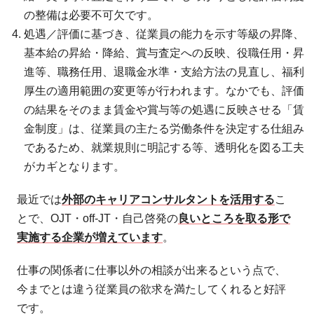
の整備は必要不可欠です。
処遇／評価に基づき、従業員の能力を示す等級の昇降、
基本給の昇給・降給、賞与査定への反映、役職任用・昇
進等、職務任用、退職金水準・支給方法の見直し、福利
厚生の適用範囲の変更等が行われます。なかでも、評価
の結果をそのまま賃金や賞与等の処遇に反映させる「賃
金制度」は、従業員の主たる労働条件を決定する仕組み
であるため、就業規則に明記する等、透明化を図る工夫
がカギとなります。
最近では
外部のキャリアコンサルタントを活用する
こ
とで、OJT・off-JT・自己啓発の
良いところを取る形で
実施する企業が増えています
。
仕事の関係者に仕事以外の相談が出来るという点で、
今までとは違う従業員の欲求を満たしてくれると好評
です。