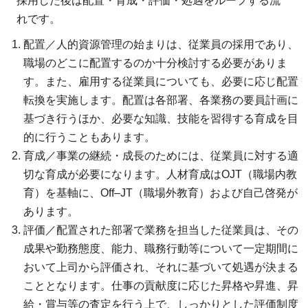
採用した後は配置・育成・評価・処遇をループする流
れです。
配置／人的資源管理の始まりは、従業員の採用であり、
職場のどこに配置するのか十分検討する必要がありま
す。また、雇用する従業員についても、必要に応じ配置
転換を実施します。配置は各部署、各業務の要員計画に
基づき行うほか、必要な知識、技能を習得する育成を目
的に行うこともあります。
育成／事業の継続・成長のためには、従業員に対する適
切な育成が必要になります。人材育成はOJT（職場内教
育）を基軸に、Off–JT（職場外教育）および自己啓発が
あります。
評価／配置された部署で業務を担当した従業員は、その
成果や勤務態度、能力、職務行動等について一定期間に
おいて上司から評価され、それに基づいて処遇が決まる
こととなります。仕事の貢献度に応じた昇格や昇進、昇
給・賞与等の査定を行う上で、しっかりとした評価制度