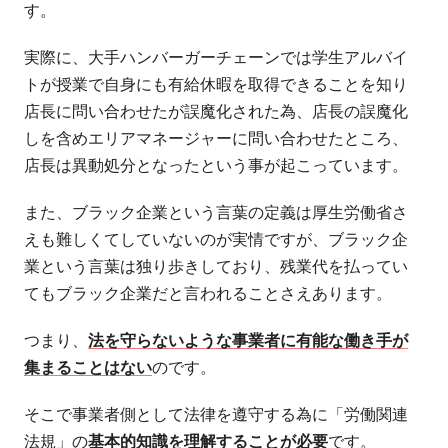
す。
実際に、大手ハンバーガーチェーンでは学生アルバイ
トが授業で自身にも有給休暇を取得できることを知り
店長に問い合わせたが誤魔化された為、店長の誤魔化
しを含めエリアマネージャーに問い合わせたところ、
店長は異動処分となったという事が起こっています。
また、ブラック企業という言葉の定義は厚生労働省さ
えも難しくてしていないのが実情ですが、ブラック企
業という言葉は独り歩きしており、残業代を払ってい
てもブラック企業だと言われることさえあります。
つまり、
法を守らないような事業者に有能な働き手が
集まることはない
のです。
そこで事業者側として法律を遵守する為に「労働関連
法規」の
基本的知識を理解することが必要
です。