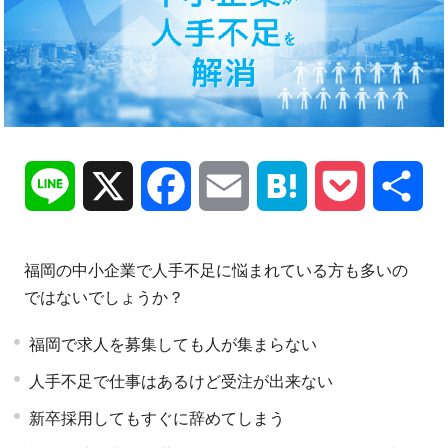
Line
X
Facebook
Email
Hatena
Pocket
共
有
福岡の中小企業で人手不足に悩まれている方も多いの
ではないでしょうか？
福岡で求人を募集しても人が集まらない
人手不足で仕事はあるけど受注が出来ない
新卒採用してもすぐに辞めてしまう