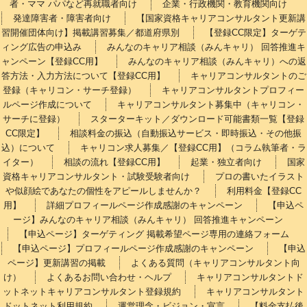
者・ママ パパなど再就職者向け
企業・行政機関・教育機関向け
発達障害者・障害者向け
【国家資格キャリアコンサルタント更新講
習開催団体向け】掲載講習募集／都道府県別
【登録CC限定】ターゲテ
ィング広告の申込み
みんなのキャリア相談（みんキャリ） 回答推進キ
ャンペーン【登録CC用】
みんなのキャリア相談（みんキャリ）への返
答方法・入力方法について【登録CC用】
キャリアコンサルタントのご
登録（キャリコン・サーチ登録）
キャリアコンサルタントプロフィー
ルページ作成について
キャリアコンサルタント募集中（キャリコン・
サーチに登録）
スターターキット／ダウンロード可能書類一覧【登録
CC限定】
相談料金の振込（自動振込サービス・即時振込・その他振
込）について
キャリコン求人募集／【登録CC用】（コラム執筆者・ラ
イター）
相談の流れ【登録CC用】
起業・独立者向け
国家
資格キャリアコンサルタント・試験受験者向け
プロの書いたイラスト
や似顔絵であなたの個性をアピールしませんか？
利用料金【登録CC
用】
詳細プロフィールページ作成感謝のキャンペーン
【申込ペ
ージ】みんなのキャリア相談（みんキャリ） 回答推進キャンペーン
【申込ページ】ターゲティング 掲載希望ページ専用の連絡フォーム
【申込ページ】プロフィールページ作成感謝のキャンペーン
【申込
ページ】更新講習の掲載
よくある質問（キャリアコンサルタント向
け）
よくあるお問い合わせ・ヘルプ
キャリアコンサルタントド
ットネットキャリアコンサルタント登録規約
キャリアコンサルタント
ドットネット利用規約
運営理念・ビジョン・宣言
【料金支払後