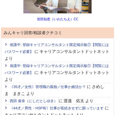
岩田知恵（いわたちえ）CC
みんキャリ回答/相談者クチコミ
保護中: 登録キャリアコンサルタント限定掲示板①【閲覧には
に
キャリアコンサルタントドットネット
パスワード必要】
より
保護中: 登録キャリアコンサルタント限定掲示板①【閲覧には
に
キャリアコンサルタントドットネット
パスワード必要】
より
に
さめし
《35才／女性》管理職の孤独／仕事か婚活か？
ま まきこ
より
に
渡邉 佑太
より
西田 俊幸（にしだとしゆき）
に
《44才／男性・HSP有》仕事が長続きせずに困っています
キャリアコンサルタントドットネット
より