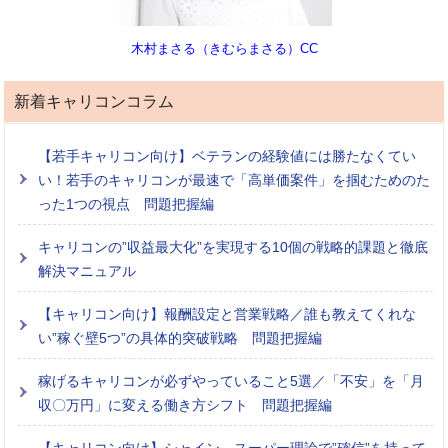
木村まさる（きむらまさる）CC
新着キャリコンコラム
【若手キャリコン向け】ベテランの経験値には勝たなくてい
い！若手のキャリコンが最速で「高単価案件」を掴むためのた
った1つの視点 問題把握編
キャリコンの”収益最大化”を実現する10個の戦略的課題と徹底
解決マニュアル
【キャリコン向け】報酬設定と営業戦略／誰も教えてくれな
い”稼ぐ壁5つ”の具体的突破戦略 問題把握編
稼げるキャリコンが必ずやっていること5選／「不安」を「月
収〇万円」に変える働き方シフト 問題把握編
【キャリコン向け】シャイン、スーパー理論で”確信”を持って