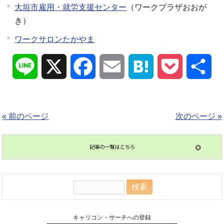
大垣市雇用・就労支援センター
（ワークプラザおおが
き）
ワークサロンたかやま
Line
X
Facebook
Email
Hatena
Pocket
共
有
« 前のページ
次のページ »
検
索:
キャリコン・サーチへの登録