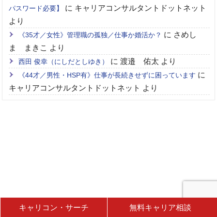
に
キャリアコンサルタントドットネット
パスワード必要】
より
に
さめし
《35才／女性》管理職の孤独／仕事か婚活か？
ま まきこ
より
に
渡邉 佑太
より
西田 俊幸（にしだとしゆき）
に
《44才／男性・HSP有》仕事が長続きせずに困っています
キャリアコンサルタントドットネット
より
キャリコン・サーチ
無料キャリア相談