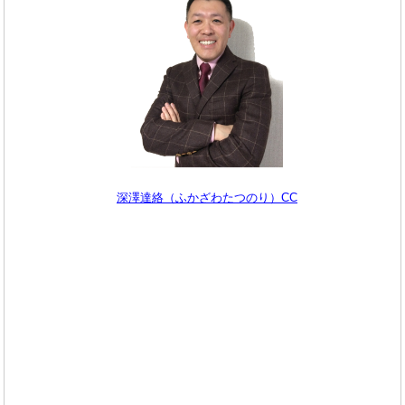
深澤達絡（ふかざわたつのり）CC