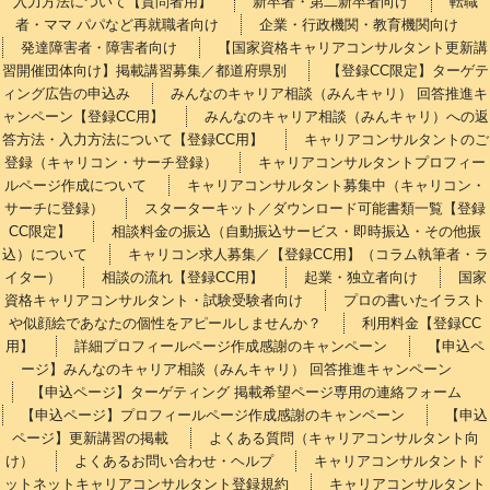
入力方法について【質問者用】
新卒者・第二新卒者向け
転職
者・ママ パパなど再就職者向け
企業・行政機関・教育機関向け
発達障害者・障害者向け
【国家資格キャリアコンサルタント更新講
習開催団体向け】掲載講習募集／都道府県別
【登録CC限定】ターゲテ
ィング広告の申込み
みんなのキャリア相談（みんキャリ） 回答推進キ
ャンペーン【登録CC用】
みんなのキャリア相談（みんキャリ）への返
答方法・入力方法について【登録CC用】
キャリアコンサルタントのご
登録（キャリコン・サーチ登録）
キャリアコンサルタントプロフィー
ルページ作成について
キャリアコンサルタント募集中（キャリコン・
サーチに登録）
スターターキット／ダウンロード可能書類一覧【登録
CC限定】
相談料金の振込（自動振込サービス・即時振込・その他振
込）について
キャリコン求人募集／【登録CC用】（コラム執筆者・ラ
イター）
相談の流れ【登録CC用】
起業・独立者向け
国家
資格キャリアコンサルタント・試験受験者向け
プロの書いたイラスト
や似顔絵であなたの個性をアピールしませんか？
利用料金【登録CC
用】
詳細プロフィールページ作成感謝のキャンペーン
【申込ペ
ージ】みんなのキャリア相談（みんキャリ） 回答推進キャンペーン
【申込ページ】ターゲティング 掲載希望ページ専用の連絡フォーム
【申込ページ】プロフィールページ作成感謝のキャンペーン
【申込
ページ】更新講習の掲載
よくある質問（キャリアコンサルタント向
け）
よくあるお問い合わせ・ヘルプ
キャリアコンサルタントド
ットネットキャリアコンサルタント登録規約
キャリアコンサルタント