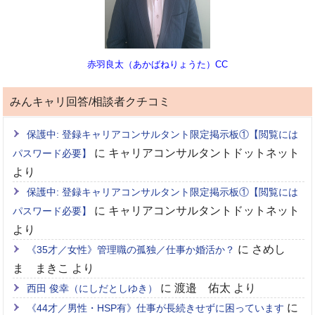
赤羽良太（あかばねりょうた）CC
みんキャリ回答/相談者クチコミ
保護中: 登録キャリアコンサルタント限定掲示板①【閲覧には
に
キャリアコンサルタントドットネット
パスワード必要】
より
保護中: 登録キャリアコンサルタント限定掲示板①【閲覧には
に
キャリアコンサルタントドットネット
パスワード必要】
より
に
さめし
《35才／女性》管理職の孤独／仕事か婚活か？
ま まきこ
より
に
渡邉 佑太
より
西田 俊幸（にしだとしゆき）
に
《44才／男性・HSP有》仕事が長続きせずに困っています