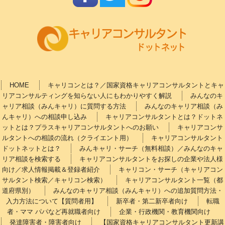
HOME
キャリコンとは？／国家資格キャリアコンサルタントとキャ
リアコンサルティングを知らない人にもわかりやすく解説
みんなのキ
ャリア相談（みんキャリ）に質問する方法
みんなのキャリア相談（み
んキャリ）への相談申し込み
キャリアコンサルタントとは？ドットネ
ットとは？プラスキャリアコンサルタントへのお願い
キャリアコンサ
ルタントへの相談の流れ（クライエント用）
キャリアコンサルタント
ドットネットとは？
みんキャリ・サーチ（無料相談）／みんなのキャ
リア相談を検索する
キャリアコンサルタントをお探しの企業や法人様
向け／求人情報掲載＆登録者紹介
キャリコン・サーチ（キャリアコン
サルタント検索／キャリコン検索）
キャリアコンサルタント一覧（都
道府県別）
みんなのキャリア相談（みんキャリ）への追加質問方法・
入力方法について【質問者用】
新卒者・第二新卒者向け
転職
者・ママ パパなど再就職者向け
企業・行政機関・教育機関向け
発達障害者・障害者向け
【国家資格キャリアコンサルタント更新講