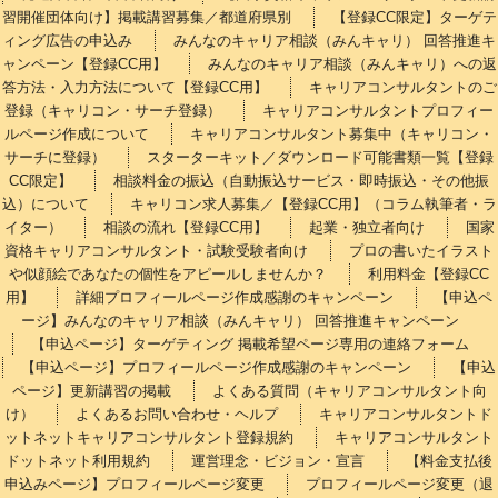
習開催団体向け】掲載講習募集／都道府県別
【登録CC限定】ターゲテ
ィング広告の申込み
みんなのキャリア相談（みんキャリ） 回答推進キ
ャンペーン【登録CC用】
みんなのキャリア相談（みんキャリ）への返
答方法・入力方法について【登録CC用】
キャリアコンサルタントのご
登録（キャリコン・サーチ登録）
キャリアコンサルタントプロフィー
ルページ作成について
キャリアコンサルタント募集中（キャリコン・
サーチに登録）
スターターキット／ダウンロード可能書類一覧【登録
CC限定】
相談料金の振込（自動振込サービス・即時振込・その他振
込）について
キャリコン求人募集／【登録CC用】（コラム執筆者・ラ
イター）
相談の流れ【登録CC用】
起業・独立者向け
国家
資格キャリアコンサルタント・試験受験者向け
プロの書いたイラスト
や似顔絵であなたの個性をアピールしませんか？
利用料金【登録CC
用】
詳細プロフィールページ作成感謝のキャンペーン
【申込ペ
ージ】みんなのキャリア相談（みんキャリ） 回答推進キャンペーン
【申込ページ】ターゲティング 掲載希望ページ専用の連絡フォーム
【申込ページ】プロフィールページ作成感謝のキャンペーン
【申込
ページ】更新講習の掲載
よくある質問（キャリアコンサルタント向
け）
よくあるお問い合わせ・ヘルプ
キャリアコンサルタントド
ットネットキャリアコンサルタント登録規約
キャリアコンサルタント
ドットネット利用規約
運営理念・ビジョン・宣言
【料金支払後
申込みページ】プロフィールページ変更
プロフィールページ変更（退