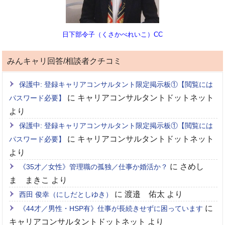
日下部令子（くさかべれいこ）CC
みんキャリ回答/相談者クチコミ
保護中: 登録キャリアコンサルタント限定掲示板①【閲覧には
に
キャリアコンサルタントドットネット
パスワード必要】
より
保護中: 登録キャリアコンサルタント限定掲示板①【閲覧には
に
キャリアコンサルタントドットネット
パスワード必要】
より
に
さめし
《35才／女性》管理職の孤独／仕事か婚活か？
ま まきこ
より
に
渡邉 佑太
より
西田 俊幸（にしだとしゆき）
に
《44才／男性・HSP有》仕事が長続きせずに困っています
キャリアコンサルタントドットネット
より