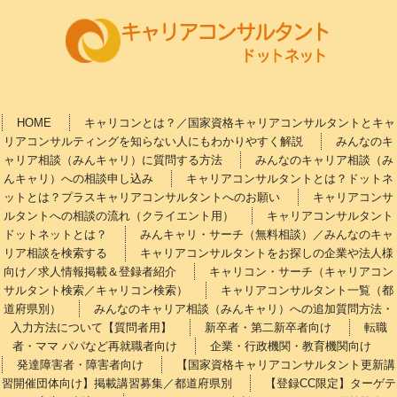
HOME
キャリコンとは？／国家資格キャリアコンサルタントとキャ
リアコンサルティングを知らない人にもわかりやすく解説
みんなのキ
ャリア相談（みんキャリ）に質問する方法
みんなのキャリア相談（み
んキャリ）への相談申し込み
キャリアコンサルタントとは？ドットネ
ットとは？プラスキャリアコンサルタントへのお願い
キャリアコンサ
ルタントへの相談の流れ（クライエント用）
キャリアコンサルタント
ドットネットとは？
みんキャリ・サーチ（無料相談）／みんなのキャ
リア相談を検索する
キャリアコンサルタントをお探しの企業や法人様
向け／求人情報掲載＆登録者紹介
キャリコン・サーチ（キャリアコン
サルタント検索／キャリコン検索）
キャリアコンサルタント一覧（都
道府県別）
みんなのキャリア相談（みんキャリ）への追加質問方法・
入力方法について【質問者用】
新卒者・第二新卒者向け
転職
者・ママ パパなど再就職者向け
企業・行政機関・教育機関向け
発達障害者・障害者向け
【国家資格キャリアコンサルタント更新講
習開催団体向け】掲載講習募集／都道府県別
【登録CC限定】ターゲテ