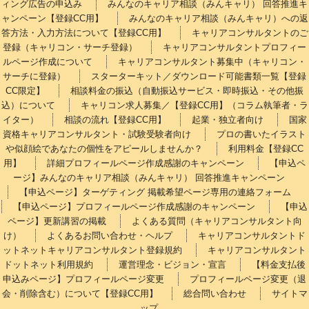
ィング広告の申込み
みんなのキャリア相談（みんキャリ） 回答推進キ
ャンペーン【登録CC用】
みんなのキャリア相談（みんキャリ）への返
答方法・入力方法について【登録CC用】
キャリアコンサルタントのご
登録（キャリコン・サーチ登録）
キャリアコンサルタントプロフィー
ルページ作成について
キャリアコンサルタント募集中（キャリコン・
サーチに登録）
スターターキット／ダウンロード可能書類一覧【登録
CC限定】
相談料金の振込（自動振込サービス・即時振込・その他振
込）について
キャリコン求人募集／【登録CC用】（コラム執筆者・ラ
イター）
相談の流れ【登録CC用】
起業・独立者向け
国家
資格キャリアコンサルタント・試験受験者向け
プロの書いたイラスト
や似顔絵であなたの個性をアピールしませんか？
利用料金【登録CC
用】
詳細プロフィールページ作成感謝のキャンペーン
【申込ペ
ージ】みんなのキャリア相談（みんキャリ） 回答推進キャンペーン
【申込ページ】ターゲティング 掲載希望ページ専用の連絡フォーム
【申込ページ】プロフィールページ作成感謝のキャンペーン
【申込
ページ】更新講習の掲載
よくある質問（キャリアコンサルタント向
け）
よくあるお問い合わせ・ヘルプ
キャリアコンサルタントド
ットネットキャリアコンサルタント登録規約
キャリアコンサルタント
ドットネット利用規約
運営理念・ビジョン・宣言
【料金支払後
申込みページ】プロフィールページ変更
プロフィールページ変更（退
会・削除含む）について【登録CC用】
総合問い合わせ
サイトマ
ップ