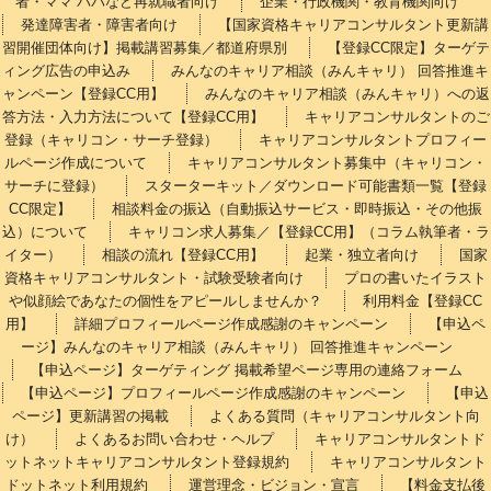
者・ママ パパなど再就職者向け
企業・行政機関・教育機関向け
発達障害者・障害者向け
【国家資格キャリアコンサルタント更新講
習開催団体向け】掲載講習募集／都道府県別
【登録CC限定】ターゲテ
ィング広告の申込み
みんなのキャリア相談（みんキャリ） 回答推進キ
ャンペーン【登録CC用】
みんなのキャリア相談（みんキャリ）への返
答方法・入力方法について【登録CC用】
キャリアコンサルタントのご
登録（キャリコン・サーチ登録）
キャリアコンサルタントプロフィー
ルページ作成について
キャリアコンサルタント募集中（キャリコン・
サーチに登録）
スターターキット／ダウンロード可能書類一覧【登録
CC限定】
相談料金の振込（自動振込サービス・即時振込・その他振
込）について
キャリコン求人募集／【登録CC用】（コラム執筆者・ラ
イター）
相談の流れ【登録CC用】
起業・独立者向け
国家
資格キャリアコンサルタント・試験受験者向け
プロの書いたイラスト
や似顔絵であなたの個性をアピールしませんか？
利用料金【登録CC
用】
詳細プロフィールページ作成感謝のキャンペーン
【申込ペ
ージ】みんなのキャリア相談（みんキャリ） 回答推進キャンペーン
【申込ページ】ターゲティング 掲載希望ページ専用の連絡フォーム
【申込ページ】プロフィールページ作成感謝のキャンペーン
【申込
ページ】更新講習の掲載
よくある質問（キャリアコンサルタント向
け）
よくあるお問い合わせ・ヘルプ
キャリアコンサルタントド
ットネットキャリアコンサルタント登録規約
キャリアコンサルタント
ドットネット利用規約
運営理念・ビジョン・宣言
【料金支払後