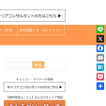
チ（検索）
無料相談する（みんキャリ）
Line
X
Face
検
Emai
索:
Hate
キャリコン・サーチへの登録
Pock
共
【無料相談はこちら】みんなのキャリア相談
有