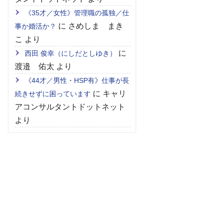
《35才／女性》管理職の孤独／仕
に
さめしま まき
事か婚活か？
こ
より
に
西田 俊幸（にしだとしゆき）
渡邉 佑太
より
《44才／男性・HSP有》仕事が長
に
キャリ
続きせずに困っています
アコンサルタントドットネット
より