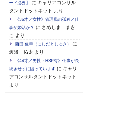
に
キャリアコンサル
ード必要】
タントドットネット
より
《35才／女性》管理職の孤独／仕
に
さめしま まき
事か婚活か？
こ
より
に
西田 俊幸（にしだとしゆき）
渡邉 佑太
より
《44才／男性・HSP有》仕事が長
に
キャリ
続きせずに困っています
アコンサルタントドットネット
より