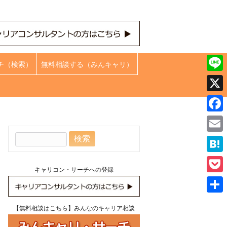
チ（検索）
無料相談する（みんキャリ）
Line
X
Face
検
Emai
索:
Hate
キャリコン・サーチへの登録
Pock
共
【無料相談はこちら】みんなのキャリア相談
有