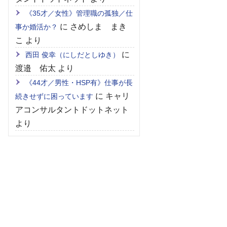
《35才／女性》管理職の孤独／仕
に
さめしま まき
事か婚活か？
こ
より
に
西田 俊幸（にしだとしゆき）
渡邉 佑太
より
《44才／男性・HSP有》仕事が長
に
キャリ
続きせずに困っています
アコンサルタントドットネット
より