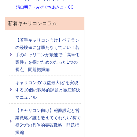
溝口明子（みぞぐちあきこ）CC
新着キャリコンコラム
【若手キャリコン向け】ベテラン
の経験値には勝たなくていい！若
手のキャリコンが最速で「高単価
案件」を掴むためのたった1つの
視点 問題把握編
キャリコンの”収益最大化”を実現
する10個の戦略的課題と徹底解決
マニュアル
【キャリコン向け】報酬設定と営
業戦略／誰も教えてくれない”稼ぐ
壁5つ”の具体的突破戦略 問題把
握編