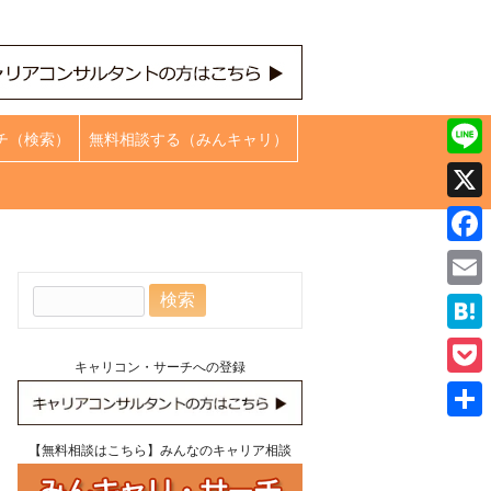
チ（検索）
無料相談する（みんキャリ）
Line
X
Face
検
Emai
索:
Hate
キャリコン・サーチへの登録
Pock
共
【無料相談はこちら】みんなのキャリア相談
有