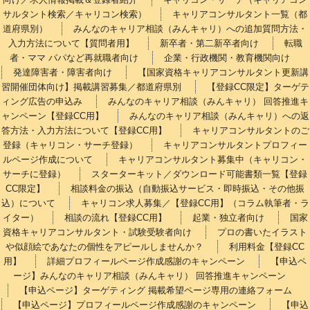
サルタント検索／キャリコン検索）
キャリアコンサルタント一覧（都
道府県別）
みんなのキャリア相談（みんキャリ）への追加質問方法・
入力方法について【質問者用】
新卒者・第二新卒者向け
転職
者・ママ パパなど再就職者向け
企業・行政機関・教育機関向け
発達障害者・障害者向け
【国家資格キャリアコンサルタント更新講
習開催団体向け】掲載講習募集／都道府県別
【登録CC限定】ターゲテ
ィング広告の申込み
みんなのキャリア相談（みんキャリ） 回答推進キ
ャンペーン【登録CC用】
みんなのキャリア相談（みんキャリ）への返
答方法・入力方法について【登録CC用】
キャリアコンサルタントのご
登録（キャリコン・サーチ登録）
キャリアコンサルタントプロフィー
ルページ作成について
キャリアコンサルタント募集中（キャリコン・
サーチに登録）
スターターキット／ダウンロード可能書類一覧【登録
CC限定】
相談料金の振込（自動振込サービス・即時振込・その他振
込）について
キャリコン求人募集／【登録CC用】（コラム執筆者・ラ
イター）
相談の流れ【登録CC用】
起業・独立者向け
国家
資格キャリアコンサルタント・試験受験者向け
プロの書いたイラスト
や似顔絵であなたの個性をアピールしませんか？
利用料金【登録CC
用】
詳細プロフィールページ作成感謝のキャンペーン
【申込ペ
ージ】みんなのキャリア相談（みんキャリ） 回答推進キャンペーン
【申込ページ】ターゲティング 掲載希望ページ専用の連絡フォーム
【申込ページ】プロフィールページ作成感謝のキャンペーン
【申込