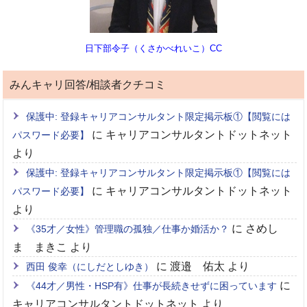
日下部令子（くさかべれいこ）CC
みんキャリ回答/相談者クチコミ
保護中: 登録キャリアコンサルタント限定掲示板①【閲覧には
に
キャリアコンサルタントドットネット
パスワード必要】
より
保護中: 登録キャリアコンサルタント限定掲示板①【閲覧には
に
キャリアコンサルタントドットネット
パスワード必要】
より
に
さめし
《35才／女性》管理職の孤独／仕事か婚活か？
ま まきこ
より
に
渡邉 佑太
より
西田 俊幸（にしだとしゆき）
に
《44才／男性・HSP有》仕事が長続きせずに困っています
キャリアコンサルタントドットネット
より