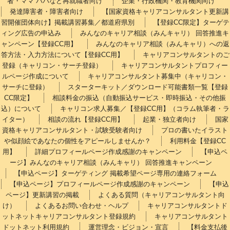
者・ママ パパなど再就職者向け
企業・行政機関・教育機関向け
発達障害者・障害者向け
【国家資格キャリアコンサルタント更新講
習開催団体向け】掲載講習募集／都道府県別
【登録CC限定】ターゲテ
ィング広告の申込み
みんなのキャリア相談（みんキャリ） 回答推進キ
ャンペーン【登録CC用】
みんなのキャリア相談（みんキャリ）への返
答方法・入力方法について【登録CC用】
キャリアコンサルタントのご
登録（キャリコン・サーチ登録）
キャリアコンサルタントプロフィー
ルページ作成について
キャリアコンサルタント募集中（キャリコン・
サーチに登録）
スターターキット／ダウンロード可能書類一覧【登録
CC限定】
相談料金の振込（自動振込サービス・即時振込・その他振
込）について
キャリコン求人募集／【登録CC用】（コラム執筆者・ラ
イター）
相談の流れ【登録CC用】
起業・独立者向け
国家
資格キャリアコンサルタント・試験受験者向け
プロの書いたイラスト
や似顔絵であなたの個性をアピールしませんか？
利用料金【登録CC
用】
詳細プロフィールページ作成感謝のキャンペーン
【申込ペ
ージ】みんなのキャリア相談（みんキャリ） 回答推進キャンペーン
【申込ページ】ターゲティング 掲載希望ページ専用の連絡フォーム
【申込ページ】プロフィールページ作成感謝のキャンペーン
【申込
ページ】更新講習の掲載
よくある質問（キャリアコンサルタント向
け）
よくあるお問い合わせ・ヘルプ
キャリアコンサルタントド
ットネットキャリアコンサルタント登録規約
キャリアコンサルタント
ドットネット利用規約
運営理念・ビジョン・宣言
【料金支払後