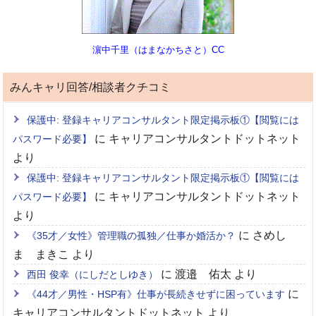
濵中千里（はまなかちさと）CC
みんキャリ回答/相談者クチコミ
保護中: 登録キャリアコンサルタント限定掲示板①【閲覧には
に
キャリアコンサルタントドットネット
パスワード必要】
より
保護中: 登録キャリアコンサルタント限定掲示板①【閲覧には
に
キャリアコンサルタントドットネット
パスワード必要】
より
に
さめし
《35才／女性》管理職の孤独／仕事か婚活か？
ま まきこ
より
に
渡邉 佑太
より
西田 俊幸（にしだとしゆき）
に
《44才／男性・HSP有》仕事が長続きせずに困っています
キャリアコンサルタントドットネット
より