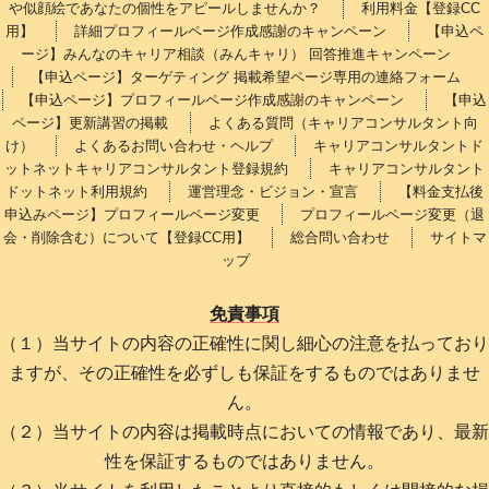
や似顔絵であなたの個性をアピールしませんか？
利用料金【登録CC
用】
詳細プロフィールページ作成感謝のキャンペーン
【申込ペ
ージ】みんなのキャリア相談（みんキャリ） 回答推進キャンペーン
【申込ページ】ターゲティング 掲載希望ページ専用の連絡フォーム
【申込ページ】プロフィールページ作成感謝のキャンペーン
【申込
ページ】更新講習の掲載
よくある質問（キャリアコンサルタント向
け）
よくあるお問い合わせ・ヘルプ
キャリアコンサルタントド
ットネットキャリアコンサルタント登録規約
キャリアコンサルタント
ドットネット利用規約
運営理念・ビジョン・宣言
【料金支払後
申込みページ】プロフィールページ変更
プロフィールページ変更（退
会・削除含む）について【登録CC用】
総合問い合わせ
サイトマ
ップ
免責事項
（１）当サイトの内容の正確性に関し細心の注意を払っており
ますが、その正確性を必ずしも保証をするものではありませ
ん。
（２）当サイトの内容は掲載時点においての情報であり、最新
性を保証するものではありません。