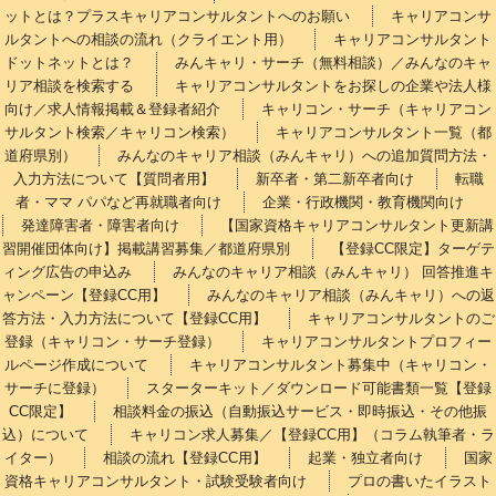
ットとは？プラスキャリアコンサルタントへのお願い
キャリアコンサ
ルタントへの相談の流れ（クライエント用）
キャリアコンサルタント
ドットネットとは？
みんキャリ・サーチ（無料相談）／みんなのキャ
リア相談を検索する
キャリアコンサルタントをお探しの企業や法人様
向け／求人情報掲載＆登録者紹介
キャリコン・サーチ（キャリアコン
サルタント検索／キャリコン検索）
キャリアコンサルタント一覧（都
道府県別）
みんなのキャリア相談（みんキャリ）への追加質問方法・
入力方法について【質問者用】
新卒者・第二新卒者向け
転職
者・ママ パパなど再就職者向け
企業・行政機関・教育機関向け
発達障害者・障害者向け
【国家資格キャリアコンサルタント更新講
習開催団体向け】掲載講習募集／都道府県別
【登録CC限定】ターゲテ
ィング広告の申込み
みんなのキャリア相談（みんキャリ） 回答推進キ
ャンペーン【登録CC用】
みんなのキャリア相談（みんキャリ）への返
答方法・入力方法について【登録CC用】
キャリアコンサルタントのご
登録（キャリコン・サーチ登録）
キャリアコンサルタントプロフィー
ルページ作成について
キャリアコンサルタント募集中（キャリコン・
サーチに登録）
スターターキット／ダウンロード可能書類一覧【登録
CC限定】
相談料金の振込（自動振込サービス・即時振込・その他振
込）について
キャリコン求人募集／【登録CC用】（コラム執筆者・ラ
イター）
相談の流れ【登録CC用】
起業・独立者向け
国家
資格キャリアコンサルタント・試験受験者向け
プロの書いたイラスト