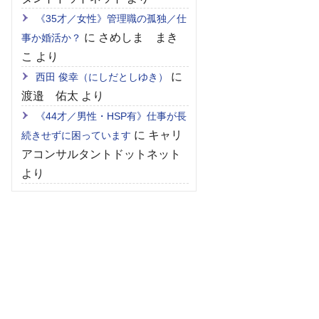
《35才／女性》管理職の孤独／仕
に
さめしま まき
事か婚活か？
こ
より
に
西田 俊幸（にしだとしゆき）
渡邉 佑太
より
《44才／男性・HSP有》仕事が長
に
キャリ
続きせずに困っています
アコンサルタントドットネット
より