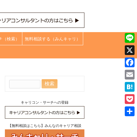
チ（検索）
無料相談する（みんキャリ）
Line
X
Face
検
Emai
索:
Hate
キャリコン・サーチへの登録
Pock
共
【無料相談はこちら】みんなのキャリア相談
有