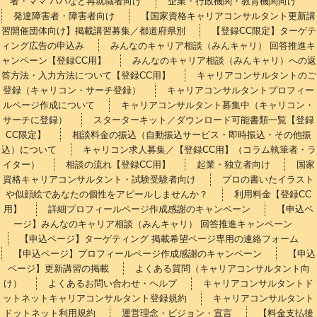
者・ママ パパなど再就職者向け
企業・行政機関・教育機関向け
発達障害者・障害者向け
【国家資格キャリアコンサルタント更新講
習開催団体向け】掲載講習募集／都道府県別
【登録CC限定】ターゲテ
ィング広告の申込み
みんなのキャリア相談（みんキャリ） 回答推進キ
ャンペーン【登録CC用】
みんなのキャリア相談（みんキャリ）への返
答方法・入力方法について【登録CC用】
キャリアコンサルタントのご
登録（キャリコン・サーチ登録）
キャリアコンサルタントプロフィー
ルページ作成について
キャリアコンサルタント募集中（キャリコン・
サーチに登録）
スターターキット／ダウンロード可能書類一覧【登録
CC限定】
相談料金の振込（自動振込サービス・即時振込・その他振
込）について
キャリコン求人募集／【登録CC用】（コラム執筆者・ラ
イター）
相談の流れ【登録CC用】
起業・独立者向け
国家
資格キャリアコンサルタント・試験受験者向け
プロの書いたイラスト
や似顔絵であなたの個性をアピールしませんか？
利用料金【登録CC
用】
詳細プロフィールページ作成感謝のキャンペーン
【申込ペ
ージ】みんなのキャリア相談（みんキャリ） 回答推進キャンペーン
【申込ページ】ターゲティング 掲載希望ページ専用の連絡フォーム
【申込ページ】プロフィールページ作成感謝のキャンペーン
【申込
ページ】更新講習の掲載
よくある質問（キャリアコンサルタント向
け）
よくあるお問い合わせ・ヘルプ
キャリアコンサルタントド
ットネットキャリアコンサルタント登録規約
キャリアコンサルタント
ドットネット利用規約
運営理念・ビジョン・宣言
【料金支払後