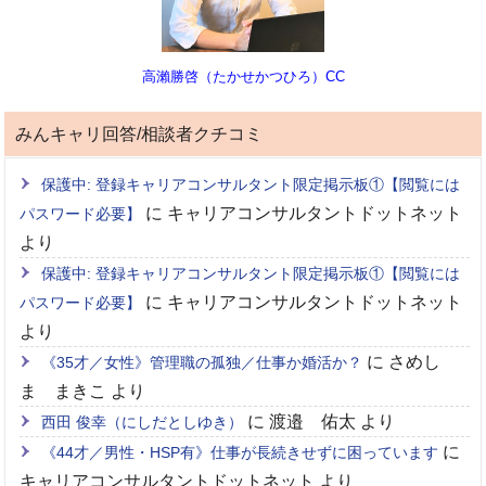
高瀨勝啓（たかせかつひろ）CC
みんキャリ回答/相談者クチコミ
保護中: 登録キャリアコンサルタント限定掲示板①【閲覧には
に
キャリアコンサルタントドットネット
パスワード必要】
より
保護中: 登録キャリアコンサルタント限定掲示板①【閲覧には
に
キャリアコンサルタントドットネット
パスワード必要】
より
に
さめし
《35才／女性》管理職の孤独／仕事か婚活か？
ま まきこ
より
に
渡邉 佑太
より
西田 俊幸（にしだとしゆき）
に
《44才／男性・HSP有》仕事が長続きせずに困っています
キャリアコンサルタントドットネット
より