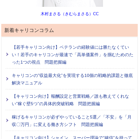
木村まさる（きむらまさる）CC
新着キャリコンコラム
【若手キャリコン向け】ベテランの経験値には勝たなくてい
い！若手のキャリコンが最速で「高単価案件」を掴むためのた
った1つの視点 問題把握編
キャリコンの”収益最大化”を実現する10個の戦略的課題と徹底
解決マニュアル
【キャリコン向け】報酬設定と営業戦略／誰も教えてくれな
い”稼ぐ壁5つ”の具体的突破戦略 問題把握編
稼げるキャリコンが必ずやっていること5選／「不安」を「月
収〇万円」に変える働き方シフト 問題把握編
【キャリコン向け】シャイン、スーパー理論で”確信”を持って