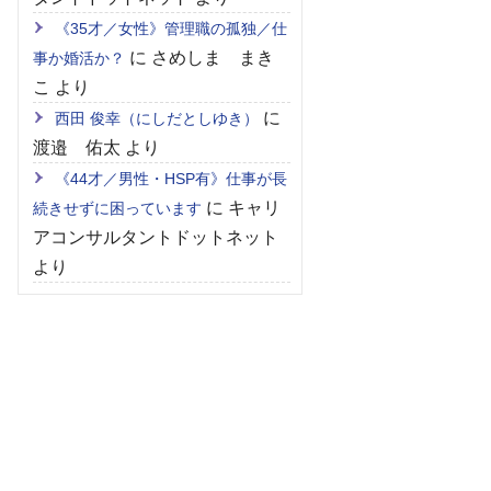
《35才／女性》管理職の孤独／仕
に
さめしま まき
事か婚活か？
こ
より
に
西田 俊幸（にしだとしゆき）
渡邉 佑太
より
《44才／男性・HSP有》仕事が長
に
キャリ
続きせずに困っています
アコンサルタントドットネット
より