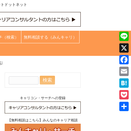
ントドットネット
チ（検索）
無料相談する（みんキャリ）
Line
X
ぶ
Face
検
Emai
索:
Hate
キャリコン・サーチへの登録
Pock
共
【無料相談はこちら】みんなのキャリア相談
有