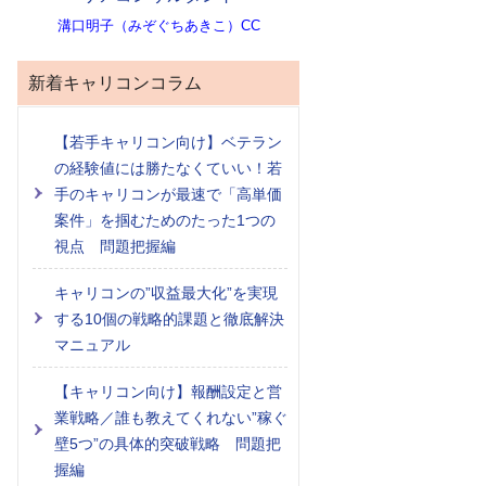
溝口明子（みぞぐちあきこ）CC
新着キャリコンコラム
【若手キャリコン向け】ベテラン
の経験値には勝たなくていい！若
手のキャリコンが最速で「高単価
案件」を掴むためのたった1つの
視点 問題把握編
キャリコンの”収益最大化”を実現
する10個の戦略的課題と徹底解決
マニュアル
【キャリコン向け】報酬設定と営
業戦略／誰も教えてくれない”稼ぐ
壁5つ”の具体的突破戦略 問題把
握編