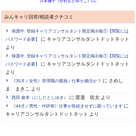
川本優子（かわもとゆうこ）CC
みんキャリ回答/相談者クチコミ
保護中: 登録キャリアコンサルタント限定掲示板①【閲覧には
に
キャリアコンサルタントドットネット
パスワード必要】
より
保護中: 登録キャリアコンサルタント限定掲示板①【閲覧には
に
キャリアコンサルタントドットネット
パスワード必要】
より
に
さめし
《35才／女性》管理職の孤独／仕事か婚活か？
ま まきこ
より
に
渡邉 佑太
より
西田 俊幸（にしだとしゆき）
に
《44才／男性・HSP有》仕事が長続きせずに困っています
キャリアコンサルタントドットネット
より