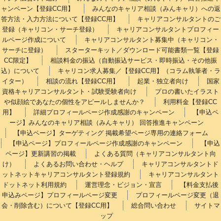
ャンペーン【登録CC用】
みんなのキャリア相談（みんキャリ）への返
答方法・入力方法について【登録CC用】
キャリアコンサルタントのご
登録（キャリコン・サーチ登録）
キャリアコンサルタントプロフィー
ルページ作成について
キャリアコンサルタント募集中（キャリコン・
サーチに登録）
スターターキット／ダウンロード可能書類一覧【登録
CC限定】
相談料金の振込（自動振込サービス・即時振込・その他振
込）について
キャリコン求人募集／【登録CC用】（コラム執筆者・ラ
イター）
相談の流れ【登録CC用】
起業・独立者向け
国家
資格キャリアコンサルタント・試験受験者向け
プロの書いたイラスト
や似顔絵であなたの個性をアピールしませんか？
利用料金【登録CC
用】
詳細プロフィールページ作成感謝のキャンペーン
【申込ペ
ージ】みんなのキャリア相談（みんキャリ） 回答推進キャンペーン
【申込ページ】ターゲティング 掲載希望ページ専用の連絡フォーム
【申込ページ】プロフィールページ作成感謝のキャンペーン
【申込
ページ】更新講習の掲載
よくある質問（キャリアコンサルタント向
け）
よくあるお問い合わせ・ヘルプ
キャリアコンサルタントド
ットネットキャリアコンサルタント登録規約
キャリアコンサルタント
ドットネット利用規約
運営理念・ビジョン・宣言
【料金支払後
申込みページ】プロフィールページ変更
プロフィールページ変更（退
会・削除含む）について【登録CC用】
総合問い合わせ
サイトマ
ップ