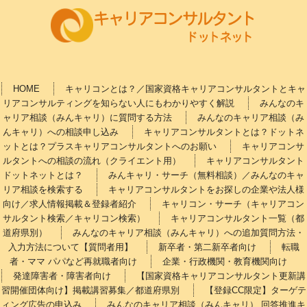
HOME
キャリコンとは？／国家資格キャリアコンサルタントとキャ
リアコンサルティングを知らない人にもわかりやすく解説
みんなのキ
ャリア相談（みんキャリ）に質問する方法
みんなのキャリア相談（み
んキャリ）への相談申し込み
キャリアコンサルタントとは？ドットネ
ットとは？プラスキャリアコンサルタントへのお願い
キャリアコンサ
ルタントへの相談の流れ（クライエント用）
キャリアコンサルタント
ドットネットとは？
みんキャリ・サーチ（無料相談）／みんなのキャ
リア相談を検索する
キャリアコンサルタントをお探しの企業や法人様
向け／求人情報掲載＆登録者紹介
キャリコン・サーチ（キャリアコン
サルタント検索／キャリコン検索）
キャリアコンサルタント一覧（都
道府県別）
みんなのキャリア相談（みんキャリ）への追加質問方法・
入力方法について【質問者用】
新卒者・第二新卒者向け
転職
者・ママ パパなど再就職者向け
企業・行政機関・教育機関向け
発達障害者・障害者向け
【国家資格キャリアコンサルタント更新講
習開催団体向け】掲載講習募集／都道府県別
【登録CC限定】ターゲテ
ィング広告の申込み
みんなのキャリア相談（みんキャリ） 回答推進キ