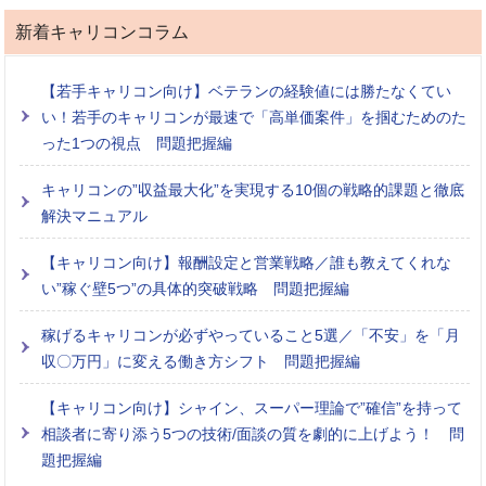
新着キャリコンコラム
【若手キャリコン向け】ベテランの経験値には勝たなくてい
い！若手のキャリコンが最速で「高単価案件」を掴むためのた
った1つの視点 問題把握編
キャリコンの”収益最大化”を実現する10個の戦略的課題と徹底
解決マニュアル
【キャリコン向け】報酬設定と営業戦略／誰も教えてくれな
い”稼ぐ壁5つ”の具体的突破戦略 問題把握編
稼げるキャリコンが必ずやっていること5選／「不安」を「月
収〇万円」に変える働き方シフト 問題把握編
【キャリコン向け】シャイン、スーパー理論で”確信”を持って
相談者に寄り添う5つの技術/面談の質を劇的に上げよう！ 問
題把握編