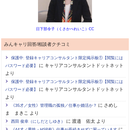
日下部令子（くさかべれいこ）CC
みんキャリ回答/相談者クチコミ
保護中: 登録キャリアコンサルタント限定掲示板①【閲覧には
に
キャリアコンサルタントドットネット
パスワード必要】
より
保護中: 登録キャリアコンサルタント限定掲示板①【閲覧には
に
キャリアコンサルタントドットネット
パスワード必要】
より
に
さめし
《35才／女性》管理職の孤独／仕事か婚活か？
ま まきこ
より
に
渡邉 佑太
より
西田 俊幸（にしだとしゆき）
に
《44才／男性・HSP有》仕事が長続きせずに困っています