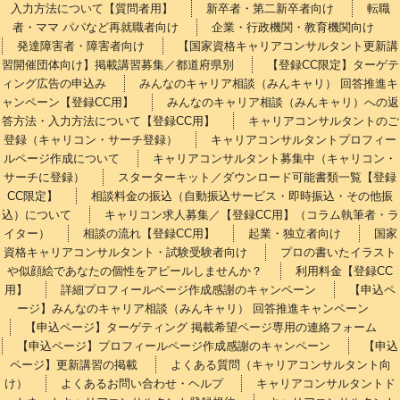
入力方法について【質問者用】
新卒者・第二新卒者向け
転職
者・ママ パパなど再就職者向け
企業・行政機関・教育機関向け
発達障害者・障害者向け
【国家資格キャリアコンサルタント更新講
習開催団体向け】掲載講習募集／都道府県別
【登録CC限定】ターゲテ
ィング広告の申込み
みんなのキャリア相談（みんキャリ） 回答推進キ
ャンペーン【登録CC用】
みんなのキャリア相談（みんキャリ）への返
答方法・入力方法について【登録CC用】
キャリアコンサルタントのご
登録（キャリコン・サーチ登録）
キャリアコンサルタントプロフィー
ルページ作成について
キャリアコンサルタント募集中（キャリコン・
サーチに登録）
スターターキット／ダウンロード可能書類一覧【登録
CC限定】
相談料金の振込（自動振込サービス・即時振込・その他振
込）について
キャリコン求人募集／【登録CC用】（コラム執筆者・ラ
イター）
相談の流れ【登録CC用】
起業・独立者向け
国家
資格キャリアコンサルタント・試験受験者向け
プロの書いたイラスト
や似顔絵であなたの個性をアピールしませんか？
利用料金【登録CC
用】
詳細プロフィールページ作成感謝のキャンペーン
【申込ペ
ージ】みんなのキャリア相談（みんキャリ） 回答推進キャンペーン
【申込ページ】ターゲティング 掲載希望ページ専用の連絡フォーム
【申込ページ】プロフィールページ作成感謝のキャンペーン
【申込
ページ】更新講習の掲載
よくある質問（キャリアコンサルタント向
け）
よくあるお問い合わせ・ヘルプ
キャリアコンサルタントド