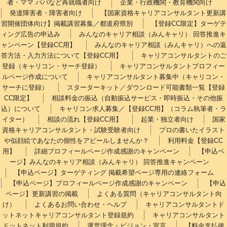
者・ママ パパなど再就職者向け
企業・行政機関・教育機関向け
発達障害者・障害者向け
【国家資格キャリアコンサルタント更新講
習開催団体向け】掲載講習募集／都道府県別
【登録CC限定】ターゲテ
ィング広告の申込み
みんなのキャリア相談（みんキャリ） 回答推進キ
ャンペーン【登録CC用】
みんなのキャリア相談（みんキャリ）への返
答方法・入力方法について【登録CC用】
キャリアコンサルタントのご
登録（キャリコン・サーチ登録）
キャリアコンサルタントプロフィー
ルページ作成について
キャリアコンサルタント募集中（キャリコン・
サーチに登録）
スターターキット／ダウンロード可能書類一覧【登録
CC限定】
相談料金の振込（自動振込サービス・即時振込・その他振
込）について
キャリコン求人募集／【登録CC用】（コラム執筆者・ラ
イター）
相談の流れ【登録CC用】
起業・独立者向け
国家
資格キャリアコンサルタント・試験受験者向け
プロの書いたイラスト
や似顔絵であなたの個性をアピールしませんか？
利用料金【登録CC
用】
詳細プロフィールページ作成感謝のキャンペーン
【申込ペ
ージ】みんなのキャリア相談（みんキャリ） 回答推進キャンペーン
【申込ページ】ターゲティング 掲載希望ページ専用の連絡フォーム
【申込ページ】プロフィールページ作成感謝のキャンペーン
【申込
ページ】更新講習の掲載
よくある質問（キャリアコンサルタント向
け）
よくあるお問い合わせ・ヘルプ
キャリアコンサルタントド
ットネットキャリアコンサルタント登録規約
キャリアコンサルタント
ドットネット利用規約
運営理念・ビジョン・宣言
【料金支払後