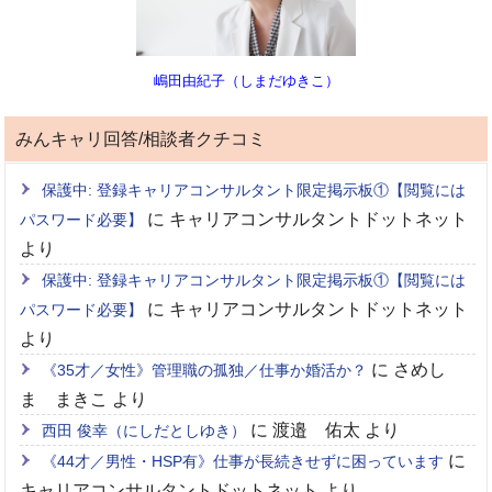
嶋田由紀子（しまだゆきこ）
みんキャリ回答/相談者クチコミ
保護中: 登録キャリアコンサルタント限定掲示板①【閲覧には
に
キャリアコンサルタントドットネット
パスワード必要】
より
保護中: 登録キャリアコンサルタント限定掲示板①【閲覧には
に
キャリアコンサルタントドットネット
パスワード必要】
より
に
さめし
《35才／女性》管理職の孤独／仕事か婚活か？
ま まきこ
より
に
渡邉 佑太
より
西田 俊幸（にしだとしゆき）
に
《44才／男性・HSP有》仕事が長続きせずに困っています
キャリアコンサルタントドットネット
より