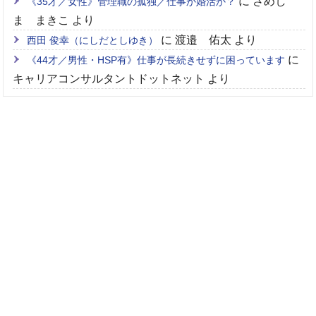
に
さめし
《35才／女性》管理職の孤独／仕事か婚活か？
ま まきこ
より
に
渡邉 佑太
より
西田 俊幸（にしだとしゆき）
に
《44才／男性・HSP有》仕事が長続きせずに困っています
キャリアコンサルタントドットネット
より