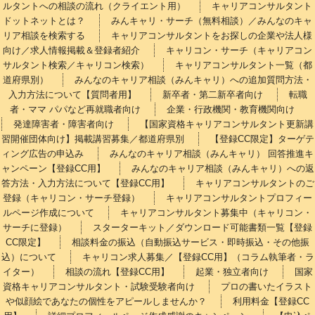
ルタントへの相談の流れ（クライエント用）
キャリアコンサルタント
ドットネットとは？
みんキャリ・サーチ（無料相談）／みんなのキャ
リア相談を検索する
キャリアコンサルタントをお探しの企業や法人様
向け／求人情報掲載＆登録者紹介
キャリコン・サーチ（キャリアコン
サルタント検索／キャリコン検索）
キャリアコンサルタント一覧（都
道府県別）
みんなのキャリア相談（みんキャリ）への追加質問方法・
入力方法について【質問者用】
新卒者・第二新卒者向け
転職
者・ママ パパなど再就職者向け
企業・行政機関・教育機関向け
発達障害者・障害者向け
【国家資格キャリアコンサルタント更新講
習開催団体向け】掲載講習募集／都道府県別
【登録CC限定】ターゲテ
ィング広告の申込み
みんなのキャリア相談（みんキャリ） 回答推進キ
ャンペーン【登録CC用】
みんなのキャリア相談（みんキャリ）への返
答方法・入力方法について【登録CC用】
キャリアコンサルタントのご
登録（キャリコン・サーチ登録）
キャリアコンサルタントプロフィー
ルページ作成について
キャリアコンサルタント募集中（キャリコン・
サーチに登録）
スターターキット／ダウンロード可能書類一覧【登録
CC限定】
相談料金の振込（自動振込サービス・即時振込・その他振
込）について
キャリコン求人募集／【登録CC用】（コラム執筆者・ラ
イター）
相談の流れ【登録CC用】
起業・独立者向け
国家
資格キャリアコンサルタント・試験受験者向け
プロの書いたイラスト
や似顔絵であなたの個性をアピールしませんか？
利用料金【登録CC