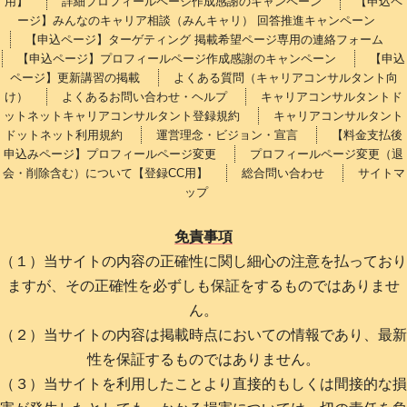
用】
詳細プロフィールページ作成感謝のキャンペーン
【申込ペ
ージ】みんなのキャリア相談（みんキャリ） 回答推進キャンペーン
【申込ページ】ターゲティング 掲載希望ページ専用の連絡フォーム
【申込ページ】プロフィールページ作成感謝のキャンペーン
【申込
ページ】更新講習の掲載
よくある質問（キャリアコンサルタント向
け）
よくあるお問い合わせ・ヘルプ
キャリアコンサルタントド
ットネットキャリアコンサルタント登録規約
キャリアコンサルタント
ドットネット利用規約
運営理念・ビジョン・宣言
【料金支払後
申込みページ】プロフィールページ変更
プロフィールページ変更（退
会・削除含む）について【登録CC用】
総合問い合わせ
サイトマ
ップ
免責事項
（１）当サイトの内容の正確性に関し細心の注意を払っており
ますが、その正確性を必ずしも保証をするものではありませ
ん。
（２）当サイトの内容は掲載時点においての情報であり、最新
性を保証するものではありません。
（３）当サイトを利用したことより直接的もしくは間接的な損