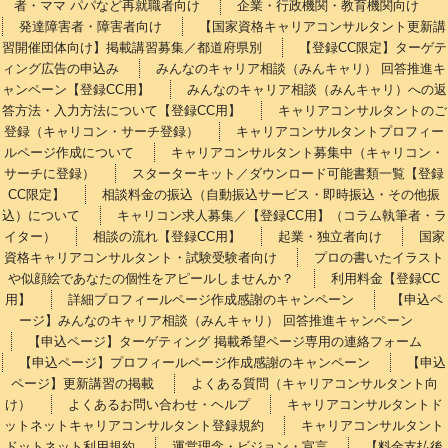
者・ママ パパなど再就職者向け
企業・行政機関・教育機関向け
発達障害者・障害者向け
【国家資格キャリアコンサルタント更新講
習開催団体向け】掲載講習募集／都道府県別
【登録CC限定】ターゲテ
ィング広告の申込み
みんなのキャリア相談（みんキャリ） 回答推進キ
ャンペーン【登録CC用】
みんなのキャリア相談（みんキャリ）への返
答方法・入力方法について【登録CC用】
キャリアコンサルタントのご
登録（キャリコン・サーチ登録）
キャリアコンサルタントプロフィー
ルページ作成について
キャリアコンサルタント募集中（キャリコン・
サーチに登録）
スターターキット／ダウンロード可能書類一覧【登録
CC限定】
相談料金の振込（自動振込サービス・即時振込・その他振
込）について
キャリコン求人募集／【登録CC用】（コラム執筆者・ラ
イター）
相談の流れ【登録CC用】
起業・独立者向け
国家
資格キャリアコンサルタント・試験受験者向け
プロの書いたイラスト
や似顔絵であなたの個性をアピールしませんか？
利用料金【登録CC
用】
詳細プロフィールページ作成感謝のキャンペーン
【申込ペ
ージ】みんなのキャリア相談（みんキャリ） 回答推進キャンペーン
【申込ページ】ターゲティング 掲載希望ページ専用の連絡フォーム
【申込ページ】プロフィールページ作成感謝のキャンペーン
【申込
ページ】更新講習の掲載
よくある質問（キャリアコンサルタント向
け）
よくあるお問い合わせ・ヘルプ
キャリアコンサルタントド
ットネットキャリアコンサルタント登録規約
キャリアコンサルタント
ドットネット利用規約
運営理念・ビジョン・宣言
【料金支払後