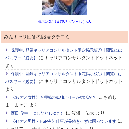
海老沢宏（えびさわひろし）CC
みんキャリ回答/相談者クチコミ
保護中: 登録キャリアコンサルタント限定掲示板①【閲覧には
に
キャリアコンサルタントドットネット
パスワード必要】
より
保護中: 登録キャリアコンサルタント限定掲示板①【閲覧には
に
キャリアコンサルタントドットネット
パスワード必要】
より
に
さめし
《35才／女性》管理職の孤独／仕事か婚活か？
ま まきこ
より
に
渡邉 佑太
より
西田 俊幸（にしだとしゆき）
に
《44才／男性・HSP有》仕事が長続きせずに困っています
キャリアコンサルタントドットネット
より