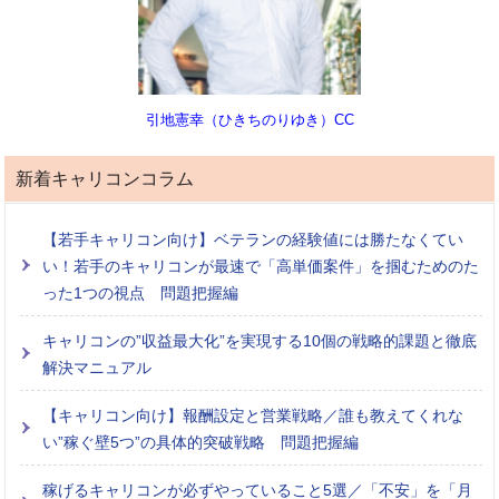
引地憲幸（ひきちのりゆき）CC
新着キャリコンコラム
【若手キャリコン向け】ベテランの経験値には勝たなくてい
い！若手のキャリコンが最速で「高単価案件」を掴むためのた
った1つの視点 問題把握編
キャリコンの”収益最大化”を実現する10個の戦略的課題と徹底
解決マニュアル
【キャリコン向け】報酬設定と営業戦略／誰も教えてくれな
い”稼ぐ壁5つ”の具体的突破戦略 問題把握編
稼げるキャリコンが必ずやっていること5選／「不安」を「月