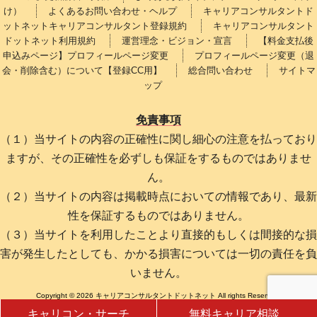
け）
よくあるお問い合わせ・ヘルプ
キャリアコンサルタントド
ットネットキャリアコンサルタント登録規約
キャリアコンサルタント
ドットネット利用規約
運営理念・ビジョン・宣言
【料金支払後
申込みページ】プロフィールページ変更
プロフィールページ変更（退
会・削除含む）について【登録CC用】
総合問い合わせ
サイトマ
ップ
免責事項
（１）当サイトの内容の正確性に関し細心の注意を払っており
ますが、その正確性を必ずしも保証をするものではありませ
ん。
（２）当サイトの内容は掲載時点においての情報であり、最新
性を保証するものではありません。
（３）当サイトを利用したことより直接的もしくは間接的な損
害が発生したとしても、かかる損害については一切の責任を負
いません。
Copyright © 2026 キャリアコンサルタントドットネット All rights Reserved.
キャリコン・サーチ
無料キャリア相談