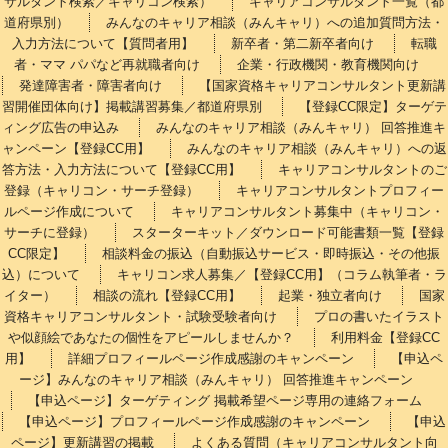
サルタント検索／キャリコン検索）
キャリアコンサルタント一覧（都
道府県別）
みんなのキャリア相談（みんキャリ）への追加質問方法・
入力方法について【質問者用】
新卒者・第二新卒者向け
転職
者・ママ パパなど再就職者向け
企業・行政機関・教育機関向け
発達障害者・障害者向け
【国家資格キャリアコンサルタント更新講
習開催団体向け】掲載講習募集／都道府県別
【登録CC限定】ターゲテ
ィング広告の申込み
みんなのキャリア相談（みんキャリ） 回答推進キ
ャンペーン【登録CC用】
みんなのキャリア相談（みんキャリ）への返
答方法・入力方法について【登録CC用】
キャリアコンサルタントのご
登録（キャリコン・サーチ登録）
キャリアコンサルタントプロフィー
ルページ作成について
キャリアコンサルタント募集中（キャリコン・
サーチに登録）
スターターキット／ダウンロード可能書類一覧【登録
CC限定】
相談料金の振込（自動振込サービス・即時振込・その他振
込）について
キャリコン求人募集／【登録CC用】（コラム執筆者・ラ
イター）
相談の流れ【登録CC用】
起業・独立者向け
国家
資格キャリアコンサルタント・試験受験者向け
プロの書いたイラスト
や似顔絵であなたの個性をアピールしませんか？
利用料金【登録CC
用】
詳細プロフィールページ作成感謝のキャンペーン
【申込ペ
ージ】みんなのキャリア相談（みんキャリ） 回答推進キャンペーン
【申込ページ】ターゲティング 掲載希望ページ専用の連絡フォーム
【申込ページ】プロフィールページ作成感謝のキャンペーン
【申込
ページ】更新講習の掲載
よくある質問（キャリアコンサルタント向