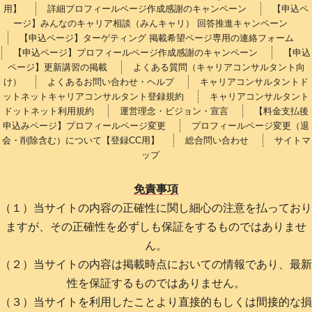
用】
詳細プロフィールページ作成感謝のキャンペーン
【申込ペ
ージ】みんなのキャリア相談（みんキャリ） 回答推進キャンペーン
【申込ページ】ターゲティング 掲載希望ページ専用の連絡フォーム
【申込ページ】プロフィールページ作成感謝のキャンペーン
【申込
ページ】更新講習の掲載
よくある質問（キャリアコンサルタント向
け）
よくあるお問い合わせ・ヘルプ
キャリアコンサルタントド
ットネットキャリアコンサルタント登録規約
キャリアコンサルタント
ドットネット利用規約
運営理念・ビジョン・宣言
【料金支払後
申込みページ】プロフィールページ変更
プロフィールページ変更（退
会・削除含む）について【登録CC用】
総合問い合わせ
サイトマ
ップ
免責事項
（１）当サイトの内容の正確性に関し細心の注意を払っており
ますが、その正確性を必ずしも保証をするものではありませ
ん。
（２）当サイトの内容は掲載時点においての情報であり、最新
性を保証するものではありません。
（３）当サイトを利用したことより直接的もしくは間接的な損