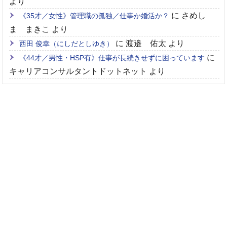
より
に
さめし
《35才／女性》管理職の孤独／仕事か婚活か？
ま まきこ
より
に
渡邉 佑太
より
西田 俊幸（にしだとしゆき）
に
《44才／男性・HSP有》仕事が長続きせずに困っています
キャリアコンサルタントドットネット
より