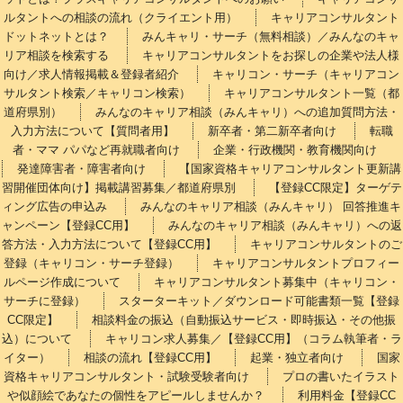
ルタントへの相談の流れ（クライエント用）
キャリアコンサルタント
ドットネットとは？
みんキャリ・サーチ（無料相談）／みんなのキャ
リア相談を検索する
キャリアコンサルタントをお探しの企業や法人様
向け／求人情報掲載＆登録者紹介
キャリコン・サーチ（キャリアコン
サルタント検索／キャリコン検索）
キャリアコンサルタント一覧（都
道府県別）
みんなのキャリア相談（みんキャリ）への追加質問方法・
入力方法について【質問者用】
新卒者・第二新卒者向け
転職
者・ママ パパなど再就職者向け
企業・行政機関・教育機関向け
発達障害者・障害者向け
【国家資格キャリアコンサルタント更新講
習開催団体向け】掲載講習募集／都道府県別
【登録CC限定】ターゲテ
ィング広告の申込み
みんなのキャリア相談（みんキャリ） 回答推進キ
ャンペーン【登録CC用】
みんなのキャリア相談（みんキャリ）への返
答方法・入力方法について【登録CC用】
キャリアコンサルタントのご
登録（キャリコン・サーチ登録）
キャリアコンサルタントプロフィー
ルページ作成について
キャリアコンサルタント募集中（キャリコン・
サーチに登録）
スターターキット／ダウンロード可能書類一覧【登録
CC限定】
相談料金の振込（自動振込サービス・即時振込・その他振
込）について
キャリコン求人募集／【登録CC用】（コラム執筆者・ラ
イター）
相談の流れ【登録CC用】
起業・独立者向け
国家
資格キャリアコンサルタント・試験受験者向け
プロの書いたイラスト
や似顔絵であなたの個性をアピールしませんか？
利用料金【登録CC