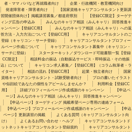
者・ママ パパなど再就職者向け
企業・行政機関・教育機関向け
発達障害者・障害者向け
【国家資格キャリアコンサルタント更新講
習開催団体向け】掲載講習募集／都道府県別
【登録CC限定】ターゲテ
ィング広告の申込み
みんなのキャリア相談（みんキャリ） 回答推進キ
ャンペーン【登録CC用】
みんなのキャリア相談（みんキャリ）への返
答方法・入力方法について【登録CC用】
キャリアコンサルタントのご
登録（キャリコン・サーチ登録）
キャリアコンサルタントプロフィー
ルページ作成について
キャリアコンサルタント募集中（キャリコン・
サーチに登録）
スターターキット／ダウンロード可能書類一覧【登録
CC限定】
相談料金の振込（自動振込サービス・即時振込・その他振
込）について
キャリコン求人募集／【登録CC用】（コラム執筆者・ラ
イター）
相談の流れ【登録CC用】
起業・独立者向け
国家
資格キャリアコンサルタント・試験受験者向け
プロの書いたイラスト
や似顔絵であなたの個性をアピールしませんか？
利用料金【登録CC
用】
詳細プロフィールページ作成感謝のキャンペーン
【申込ペ
ージ】みんなのキャリア相談（みんキャリ） 回答推進キャンペーン
【申込ページ】ターゲティング 掲載希望ページ専用の連絡フォーム
【申込ページ】プロフィールページ作成感謝のキャンペーン
【申込
ページ】更新講習の掲載
よくある質問（キャリアコンサルタント向
け）
よくあるお問い合わせ・ヘルプ
キャリアコンサルタントド
ットネットキャリアコンサルタント登録規約
キャリアコンサルタント