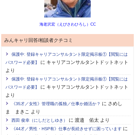
海老沢宏（えびさわひろし）CC
みんキャリ回答/相談者クチコミ
保護中: 登録キャリアコンサルタント限定掲示板①【閲覧には
に
キャリアコンサルタントドットネット
パスワード必要】
より
保護中: 登録キャリアコンサルタント限定掲示板①【閲覧には
に
キャリアコンサルタントドットネット
パスワード必要】
より
に
さめし
《35才／女性》管理職の孤独／仕事か婚活か？
ま まきこ
より
に
渡邉 佑太
より
西田 俊幸（にしだとしゆき）
に
《44才／男性・HSP有》仕事が長続きせずに困っています