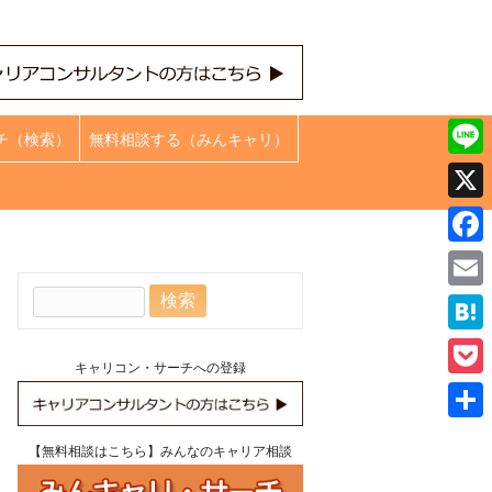
チ（検索）
無料相談する（みんキャリ）
Line
X
Face
検
Emai
索:
Hate
キャリコン・サーチへの登録
Pock
共
【無料相談はこちら】みんなのキャリア相談
有