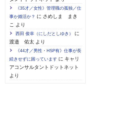
《35才／女性》管理職の孤独／仕
に
さめしま まき
事か婚活か？
こ
より
に
西田 俊幸（にしだとしゆき）
渡邉 佑太
より
《44才／男性・HSP有》仕事が長
に
キャリ
続きせずに困っています
アコンサルタントドットネット
より