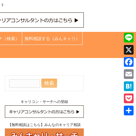
ット
チ（検索）
無料相談する（みんキャリ）
Line
X
Face
検
Emai
索:
Hate
キャリコン・サーチへの登録
Pock
共
【無料相談はこちら】みんなのキャリア相談
有