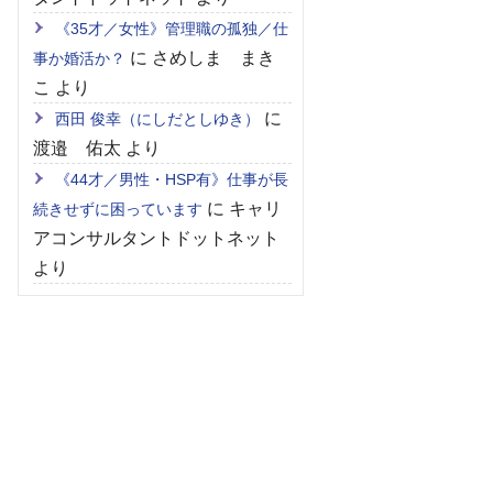
《35才／女性》管理職の孤独／仕
に
さめしま まき
事か婚活か？
こ
より
に
西田 俊幸（にしだとしゆき）
渡邉 佑太
より
《44才／男性・HSP有》仕事が長
に
キャリ
続きせずに困っています
アコンサルタントドットネット
より