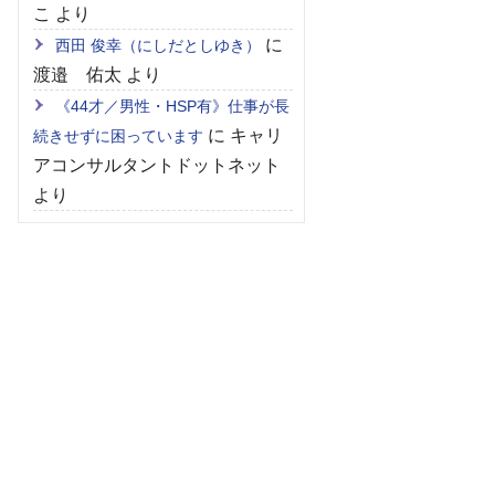
こ
より
に
西田 俊幸（にしだとしゆき）
渡邉 佑太
より
《44才／男性・HSP有》仕事が長
に
キャリ
続きせずに困っています
アコンサルタントドットネット
より