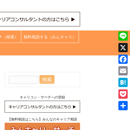
チ（検索）
無料相談する（みんキャリ）
Line
X
Face
検
Emai
索:
Hate
キャリコン・サーチへの登録
Pock
共
【無料相談はこちら】みんなのキャリア相談
有