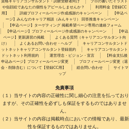
資格キャリアコンサルタント・試験受験者向け
プロの書いたイラスト
や似顔絵であなたの個性をアピールしませんか？
利用料金【登録CC
用】
詳細プロフィールページ作成感謝のキャンペーン
【申込ペ
ージ】みんなのキャリア相談（みんキャリ） 回答推進キャンペーン
【申込ページ】ターゲティング 掲載希望ページ専用の連絡フォーム
【申込ページ】プロフィールページ作成感謝のキャンペーン
【申込
ページ】更新講習の掲載
よくある質問（キャリアコンサルタント向
け）
よくあるお問い合わせ・ヘルプ
キャリアコンサルタントド
ットネットキャリアコンサルタント登録規約
キャリアコンサルタント
ドットネット利用規約
運営理念・ビジョン・宣言
【料金支払後
申込みページ】プロフィールページ変更
プロフィールページ変更（退
会・削除含む）について【登録CC用】
総合問い合わせ
サイトマ
ップ
免責事項
（１）当サイトの内容の正確性に関し細心の注意を払っており
ますが、その正確性を必ずしも保証をするものではありませ
ん。
（２）当サイトの内容は掲載時点においての情報であり、最新
性を保証するものではありません。