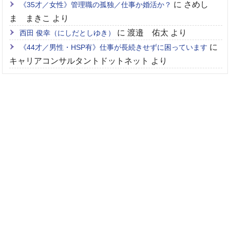
に
さめし
《35才／女性》管理職の孤独／仕事か婚活か？
ま まきこ
より
に
渡邉 佑太
より
西田 俊幸（にしだとしゆき）
に
《44才／男性・HSP有》仕事が長続きせずに困っています
キャリアコンサルタントドットネット
より