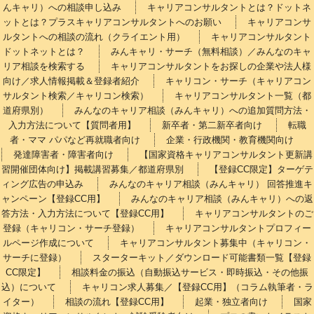
んキャリ）への相談申し込み
キャリアコンサルタントとは？ドットネ
ットとは？プラスキャリアコンサルタントへのお願い
キャリアコンサ
ルタントへの相談の流れ（クライエント用）
キャリアコンサルタント
ドットネットとは？
みんキャリ・サーチ（無料相談）／みんなのキャ
リア相談を検索する
キャリアコンサルタントをお探しの企業や法人様
向け／求人情報掲載＆登録者紹介
キャリコン・サーチ（キャリアコン
サルタント検索／キャリコン検索）
キャリアコンサルタント一覧（都
道府県別）
みんなのキャリア相談（みんキャリ）への追加質問方法・
入力方法について【質問者用】
新卒者・第二新卒者向け
転職
者・ママ パパなど再就職者向け
企業・行政機関・教育機関向け
発達障害者・障害者向け
【国家資格キャリアコンサルタント更新講
習開催団体向け】掲載講習募集／都道府県別
【登録CC限定】ターゲテ
ィング広告の申込み
みんなのキャリア相談（みんキャリ） 回答推進キ
ャンペーン【登録CC用】
みんなのキャリア相談（みんキャリ）への返
答方法・入力方法について【登録CC用】
キャリアコンサルタントのご
登録（キャリコン・サーチ登録）
キャリアコンサルタントプロフィー
ルページ作成について
キャリアコンサルタント募集中（キャリコン・
サーチに登録）
スターターキット／ダウンロード可能書類一覧【登録
CC限定】
相談料金の振込（自動振込サービス・即時振込・その他振
込）について
キャリコン求人募集／【登録CC用】（コラム執筆者・ラ
イター）
相談の流れ【登録CC用】
起業・独立者向け
国家