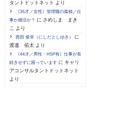
タントドットネット
より
《35才／女性》管理職の孤独／仕
に
さめしま まき
事か婚活か？
こ
より
に
西田 俊幸（にしだとしゆき）
渡邉 佑太
より
《44才／男性・HSP有》仕事が長
に
キャリ
続きせずに困っています
アコンサルタントドットネット
より