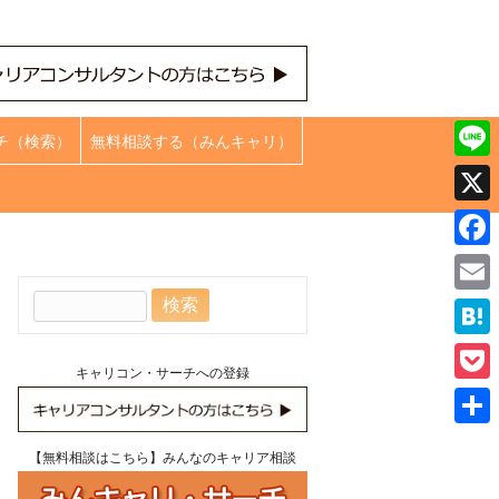
チ（検索）
無料相談する（みんキャリ）
Line
X
Face
検
Emai
索:
Hate
キャリコン・サーチへの登録
Pock
共
【無料相談はこちら】みんなのキャリア相談
有