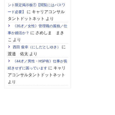
ント限定掲示板①【閲覧にはパスワ
に
キャリアコンサル
ード必要】
タントドットネット
より
《35才／女性》管理職の孤独／仕
に
さめしま まき
事か婚活か？
こ
より
に
西田 俊幸（にしだとしゆき）
渡邉 佑太
より
《44才／男性・HSP有》仕事が長
に
キャリ
続きせずに困っています
アコンサルタントドットネット
より