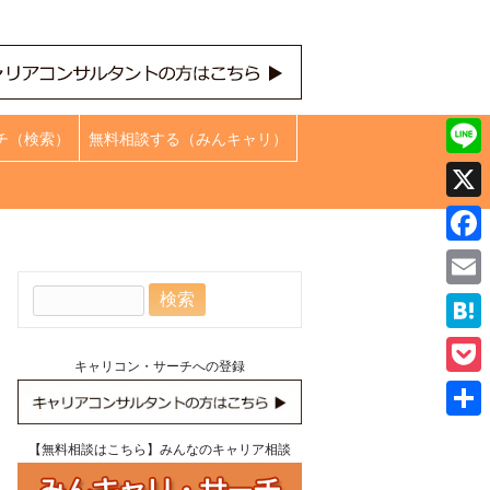
チ（検索）
無料相談する（みんキャリ）
Line
X
Face
検
Emai
索:
Hate
キャリコン・サーチへの登録
Pock
共
【無料相談はこちら】みんなのキャリア相談
有