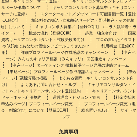
登録（キャリコン・サーチ登録）
キャリアコンサルタントプロフィー
ルページ作成について
キャリアコンサルタント募集中（キャリコン・
サーチに登録）
スターターキット／ダウンロード可能書類一覧【登録
CC限定】
相談料金の振込（自動振込サービス・即時振込・その他振
込）について
キャリコン求人募集／【登録CC用】（コラム執筆者・ラ
イター）
相談の流れ【登録CC用】
起業・独立者向け
国家
資格キャリアコンサルタント・試験受験者向け
プロの書いたイラスト
や似顔絵であなたの個性をアピールしませんか？
利用料金【登録CC
用】
詳細プロフィールページ作成感謝のキャンペーン
【申込ペ
ージ】みんなのキャリア相談（みんキャリ） 回答推進キャンペーン
【申込ページ】ターゲティング 掲載希望ページ専用の連絡フォーム
【申込ページ】プロフィールページ作成感謝のキャンペーン
【申込
ページ】更新講習の掲載
よくある質問（キャリアコンサルタント向
け）
よくあるお問い合わせ・ヘルプ
キャリアコンサルタントド
ットネットキャリアコンサルタント登録規約
キャリアコンサルタント
ドットネット利用規約
運営理念・ビジョン・宣言
【料金支払後
申込みページ】プロフィールページ変更
プロフィールページ変更（退
会・削除含む）について【登録CC用】
総合問い合わせ
サイトマ
ップ
免責事項