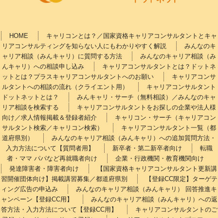
HOME
キャリコンとは？／国家資格キャリアコンサルタントとキャ
リアコンサルティングを知らない人にもわかりやすく解説
みんなのキ
ャリア相談（みんキャリ）に質問する方法
みんなのキャリア相談（み
んキャリ）への相談申し込み
キャリアコンサルタントとは？ドットネ
ットとは？プラスキャリアコンサルタントへのお願い
キャリアコンサ
ルタントへの相談の流れ（クライエント用）
キャリアコンサルタント
ドットネットとは？
みんキャリ・サーチ（無料相談）／みんなのキャ
リア相談を検索する
キャリアコンサルタントをお探しの企業や法人様
向け／求人情報掲載＆登録者紹介
キャリコン・サーチ（キャリアコン
サルタント検索／キャリコン検索）
キャリアコンサルタント一覧（都
道府県別）
みんなのキャリア相談（みんキャリ）への追加質問方法・
入力方法について【質問者用】
新卒者・第二新卒者向け
転職
者・ママ パパなど再就職者向け
企業・行政機関・教育機関向け
発達障害者・障害者向け
【国家資格キャリアコンサルタント更新講
習開催団体向け】掲載講習募集／都道府県別
【登録CC限定】ターゲテ
ィング広告の申込み
みんなのキャリア相談（みんキャリ） 回答推進キ
ャンペーン【登録CC用】
みんなのキャリア相談（みんキャリ）への返
答方法・入力方法について【登録CC用】
キャリアコンサルタントのご