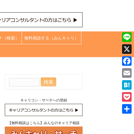
チ（検索）
無料相談する（みんキャリ）
Line
X
Face
検
Emai
索:
Hate
キャリコン・サーチへの登録
Pock
共
【無料相談はこちら】みんなのキャリア相談
有