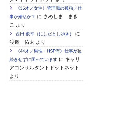
《35才／女性》管理職の孤独／仕
に
さめしま まき
事か婚活か？
こ
より
に
西田 俊幸（にしだとしゆき）
渡邉 佑太
より
《44才／男性・HSP有》仕事が長
に
キャリ
続きせずに困っています
アコンサルタントドットネット
より